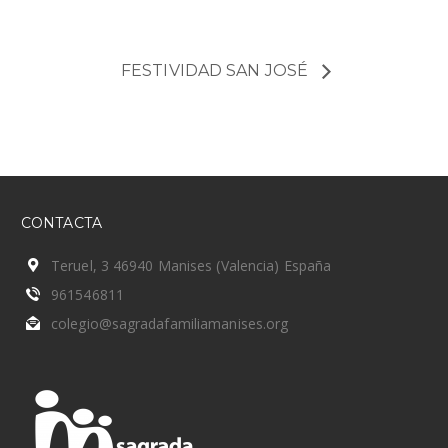
FESTIVIDAD SAN JOSÉ
CONTACTA
Teruel, 3 46940 Manises (Valencia) España
961546811
colegio@sagradafamiliamanises.org