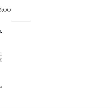
3:00
LL
1
r
ía