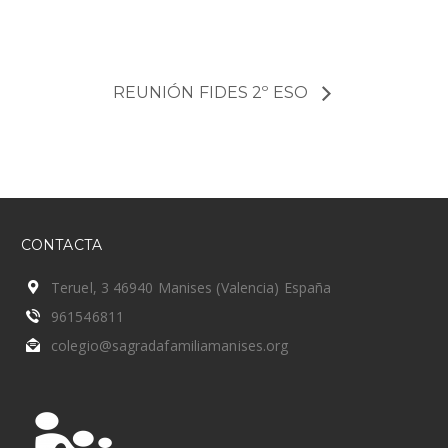
REUNIÓN FIDES 2º ESO
CONTACTA
Teruel, 3 46940 Manises (Valencia) España
961546811
colegio@sagradafamiliamanises.org