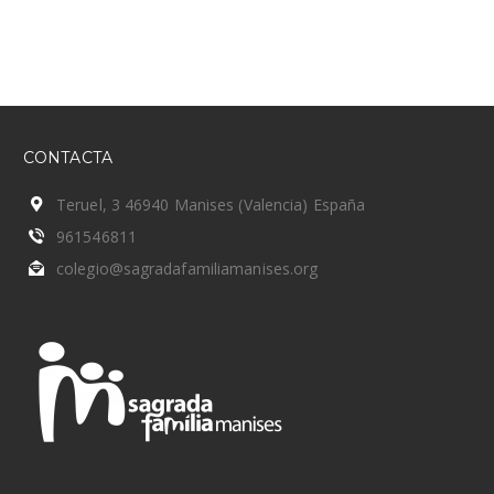
CONTACTA
Teruel, 3 46940 Manises (Valencia) España
961546811
colegio@sagradafamiliamanises.org