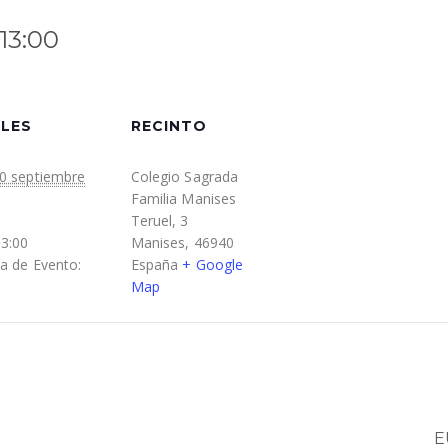
13:00
LES
RECINTO
0 septiembre
Colegio Sagrada
Familia Manises
Teruel, 3
13:00
Manises
,
46940
a de Evento:
España
+ Google
Map
E