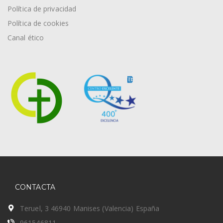
Política de privacidad
Política de cookies
Canal ético
CONTACTA
Teruel, 3 46940 Manises (Valencia) España
961546811