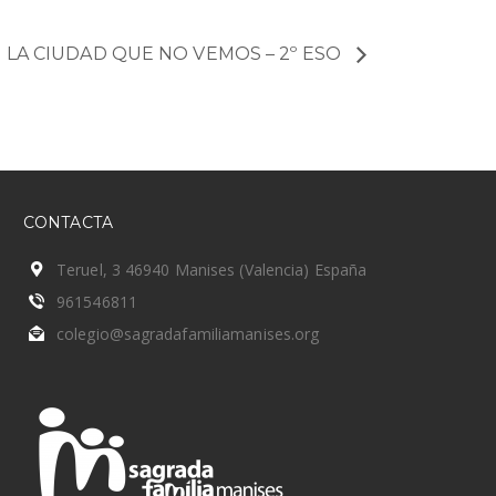
LA CIUDAD QUE NO VEMOS – 2º ESO
CONTACTA
Teruel, 3 46940 Manises (Valencia) España
961546811
colegio@sagradafamiliamanises.org