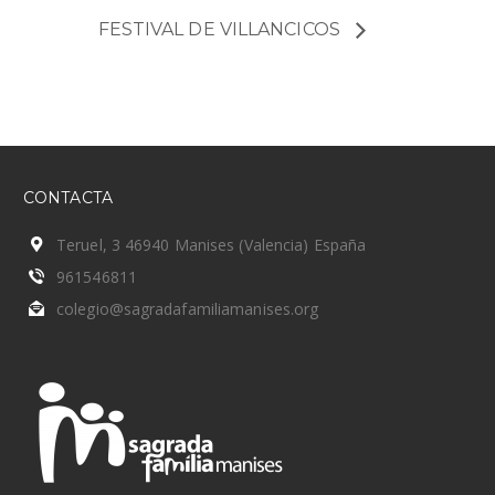
FESTIVAL DE VILLANCICOS
CONTACTA
Teruel, 3 46940 Manises (Valencia) España
961546811
colegio@sagradafamiliamanises.org