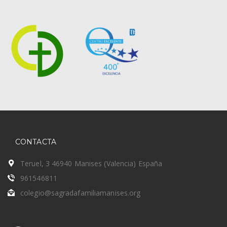
CONTACTA
Teruel, 3 46940 Manises (Valencia) España
961546811
colegio@sagradafamiliamanises.org