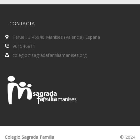
CONTACTA
Teruel, 3 46940 Manises (Valencia) España
961546811
colegio@sagradafamiliamanises.org
Colegio Sagrada Familia
© 2024