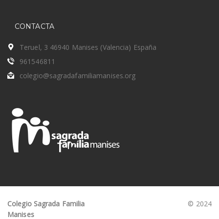
CONTACTA
Teruel, 3 46940 Manises (Valencia) España
961546811
colegio@sagradafamiliamanises.org
Colegio Sagrada Familia
© 2024
Manises