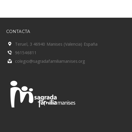
CONTACTA
Teruel, 3 46940 Manises (Valencia) España
961546811
colegio@sagradafamiliamanises.org