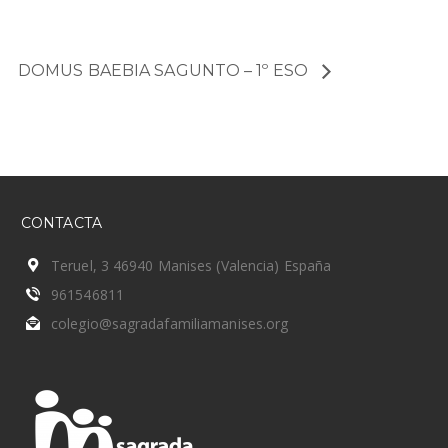
DOMUS BAEBIA SAGUNTO – 1º ESO
CONTACTA
Teruel, 3 46940 Manises (Valencia) España
961546811
colegio@sagradafamiliamanises.org