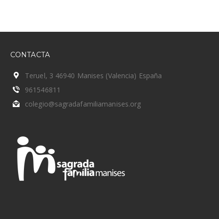
CONTACTA
Teruel, 3 46940 Manises (Valencia) España
961546811
colegio@sagradafamiliamanises.org