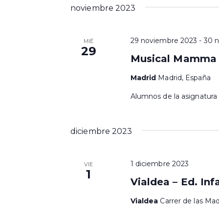
o
noviembre 2023
s
29 noviembre 2023
-
30 
MIÉ
29
Musical Mamma M
Madrid
Madrid, España
Alumnos de la asignatura
diciembre 2023
1 diciembre 2023
VIE
1
Vialdea – Ed. Infa
Vialdea
Carrer de las Mad