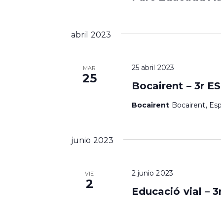
i
r
a
s
l
abril 2023
t
a
p
a
a
25 abril 2023
MAR
l
s
25
a
Bocairent – 3r E
b
d
r
Bocairent
Bocairent, Es
e
a
c
E
l
junio 2023
a
v
v
e
e
2 junio 2023
VIE
.
2
n
Educació vial – 3
t