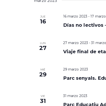
marzo 2023
f
c
e
e
l
c
a
b
16 marzo 2023
-
17 marzo
JUE
h
v
16
a
Días no lectivos 
ú
e
.
.
s
B
u
q
27 marzo 2023
-
31 marz
LUN
s
27
Viaje final de e
c
u
a
e
E
v
29 marzo 2023
d
MIÉ
e
29
n
Parc senyals. Edu
a
t
y
o
s
31 marzo 2023
v
VIE
p
31
a
Parc Educatiu Ada