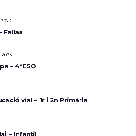
 2023
– Fallas
o 2023
tapa – 4ºESO
cació vial – 1r i 2n Primària
i – Infantil