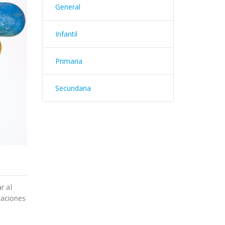
General
Infantil
Primaria
Secundaria
r al
taciones