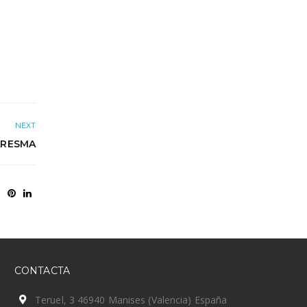
NEXT
UARESMA
CONTACTA
Teruel, 3 46940 Manises (Valencia) España