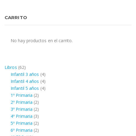
CARRITO
No hay productos en el carrito.
62
Libros
62
productos
4
Infantil 3 años
4
productos
4
Infantil 4 años
4
productos
4
Infantil 5 años
4
2
productos
1º Primaria
2
productos
2
2º Primaria
2
productos
2
3º Primaria
2
productos
3
4º Primaria
3
productos
2
5º Primaria
2
productos
2
6º Primaria
2