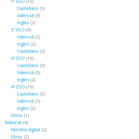
10
productos
1º ESO
10
productos
3
Castellano
3
3
productos
Valencià
3
2
productos
Inglés
2
9
productos
2º ESO
9
productos
2
Valencià
2
2
productos
Inglés
2
productos
3
Castellano
3
10
productos
3º ESO
10
productos
3
Castellano
3
3
productos
Valencià
3
2
productos
Inglés
2
10
productos
4º ESO
10
productos
3
Castellano
3
3
productos
Valencià
3
2
productos
Inglés
2
1
productos
Otros
1
4
producto
Material
4
productos
2
Mochila digital
2
2
productos
Otros
2