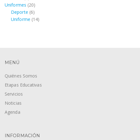
productos
20
Uniformes
20
6
productos
Deporte
6
productos
14
Uniforme
14
productos
MENÚ
Quiénes Somos
Etapas Educativas
Servicios
Noticias
Agenda
INFORMACIÓN