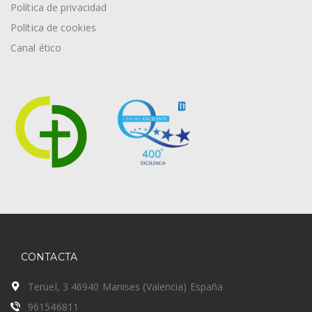
Política de privacidad
Política de cookies
Canal ético
CONTACTA
Teruel, 3 46940 Manises (Valencia) España
961546811