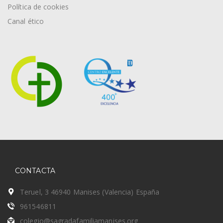
Política de cookies
Canal ético
CONTACTA
Teruel, 3 46940 Manises (Valencia) España
961546811
colegio@sagradafamiliamanises.org