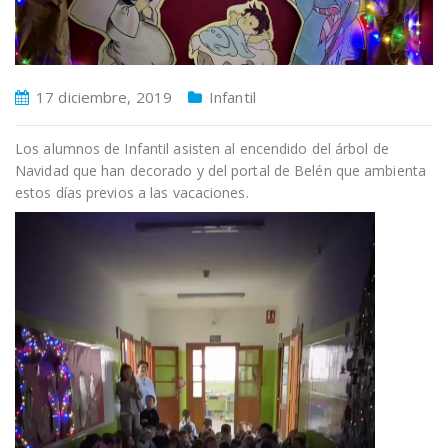
17 diciembre, 2019
Infantil
Los alumnos de Infantil asisten al encendido del árbol de
Navidad que han decorado y del portal de Belén que ambienta
estos días previos a las vacaciones.
Reproductor
de
vídeo