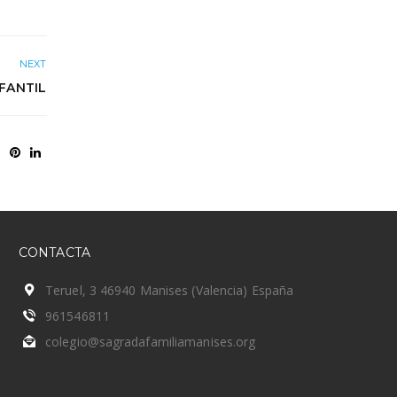
NEXT
NFANTIL
CONTACTA
Teruel, 3 46940 Manises (Valencia) España
961546811
colegio@sagradafamiliamanises.org