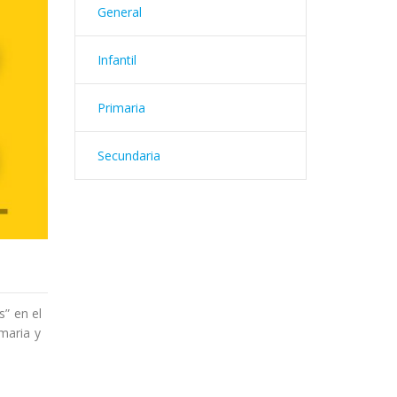
General
Infantil
Primaria
Secundaria
s” en el
maria y