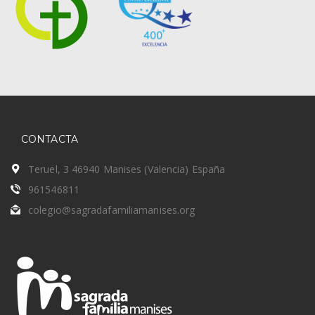
CONTACTA
Teruel, 3 46940 Manises (Valencia) España
961546811
colegio@sagradafamiliamanises.org