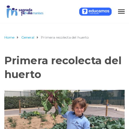
Home
General
Primera recolecta del huerto
Primera recolecta del
huerto