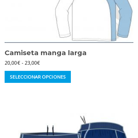
Camiseta manga larga
Rango
20,00
€
-
23,00
€
de
Este
SELECCIONAR OPCIONES
precios:
producto
desde
tiene
múltiples
20,00€
variantes.
hasta
Las
23,00€
opciones
se
pueden
elegir