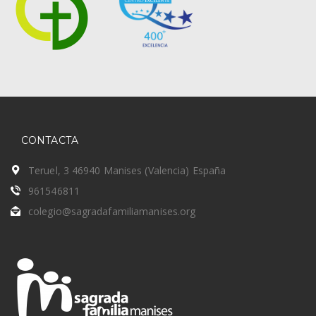
CONTACTA
Teruel, 3 46940 Manises (Valencia) España
961546811
colegio@sagradafamiliamanises.org