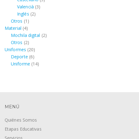
3
productos
Valencià
3
2
productos
Inglés
2
1
productos
Otros
1
4
producto
Material
4
productos
2
Mochila digital
2
2
productos
Otros
2
productos
20
Uniformes
20
6
productos
Deporte
6
productos
14
Uniforme
14
productos
MENÚ
Quiénes Somos
Etapas Educativas
Servicios