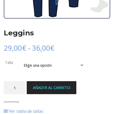
Leggins
Rango
29,00
€
-
36,00
€
de
Talla
precios:
desde
Leggins
AÑADIR AL CARRITO
cantidad
29,00€
hasta
Ver tabla de tallas