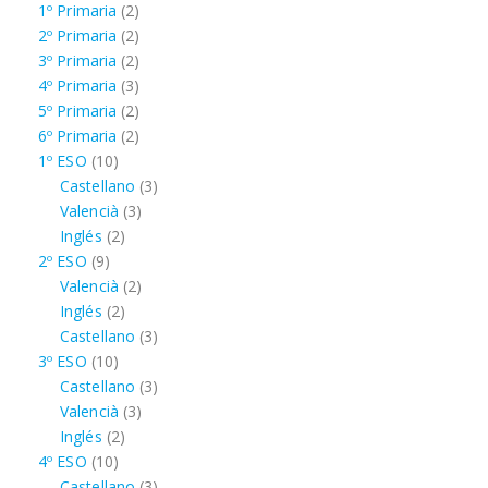
2
productos
1º Primaria
2
productos
2
2º Primaria
2
productos
2
3º Primaria
2
productos
3
4º Primaria
3
productos
2
5º Primaria
2
productos
2
6º Primaria
2
10
productos
1º ESO
10
productos
3
Castellano
3
3
productos
Valencià
3
2
productos
Inglés
2
9
productos
2º ESO
9
productos
2
Valencià
2
2
productos
Inglés
2
productos
3
Castellano
3
10
productos
3º ESO
10
productos
3
Castellano
3
3
productos
Valencià
3
2
productos
Inglés
2
10
productos
4º ESO
10
productos
3
Castellano
3