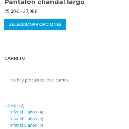
Pantalón chándal largo
Rango
25,00
€
-
27,00
€
de
Este
SELECCIONAR OPCIONES
precios:
producto
desde
tiene
múltiples
25,00€
variantes.
hasta
Las
27,00€
CARRITO
opciones
se
pueden
elegir
No hay productos en el carrito.
en
la
página
de
62
Libros
62
producto
productos
4
Infantil 3 años
4
productos
4
Infantil 4 años
4
productos
4
Infantil 5 años
4