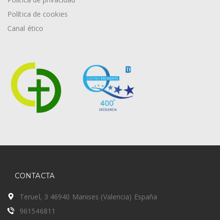
Política de cookies
Canal ético
CONTACTA
Teruel, 3 46940 Manises (Valencia) España
961546811