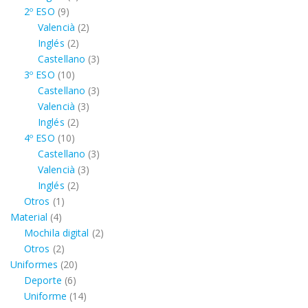
9
productos
2º ESO
9
productos
2
Valencià
2
2
productos
Inglés
2
productos
3
Castellano
3
10
productos
3º ESO
10
productos
3
Castellano
3
3
productos
Valencià
3
2
productos
Inglés
2
10
productos
4º ESO
10
productos
3
Castellano
3
3
productos
Valencià
3
2
productos
Inglés
2
1
productos
Otros
1
4
producto
Material
4
productos
2
Mochila digital
2
2
productos
Otros
2
productos
20
Uniformes
20
6
productos
Deporte
6
productos
14
Uniforme
14