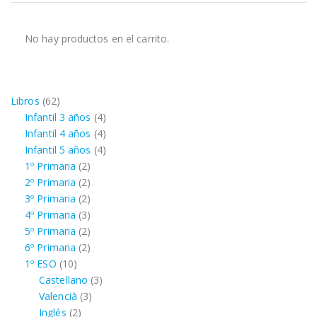
No hay productos en el carrito.
62
Libros
62
productos
4
Infantil 3 años
4
productos
4
Infantil 4 años
4
productos
4
Infantil 5 años
4
2
productos
1º Primaria
2
productos
2
2º Primaria
2
productos
2
3º Primaria
2
productos
3
4º Primaria
3
productos
2
5º Primaria
2
productos
2
6º Primaria
2
10
productos
1º ESO
10
productos
3
Castellano
3
3
productos
Valencià
3
2
productos
Inglés
2