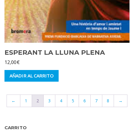
ESPERANT LA LLUNA PLENA
12,00
€
AÑADIR AL CARRITO
←
1
2
3
4
5
6
7
8
→
CARRITO