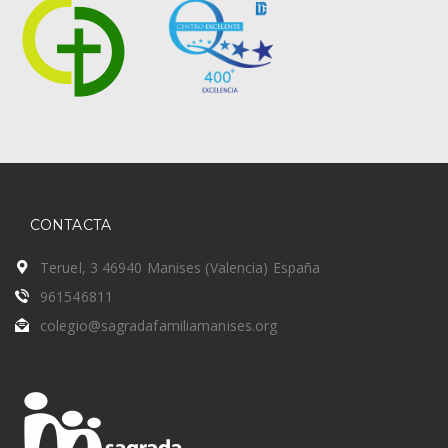
CONTACTA
Teruel, 3 46940 Manises (Valencia) España
961546811
colegio@sagradafamiliamanises.org