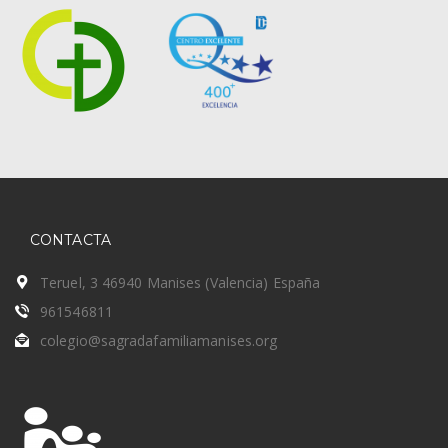
CONTACTA
Teruel, 3 46940 Manises (Valencia) España
961546811
colegio@sagradafamiliamanises.org